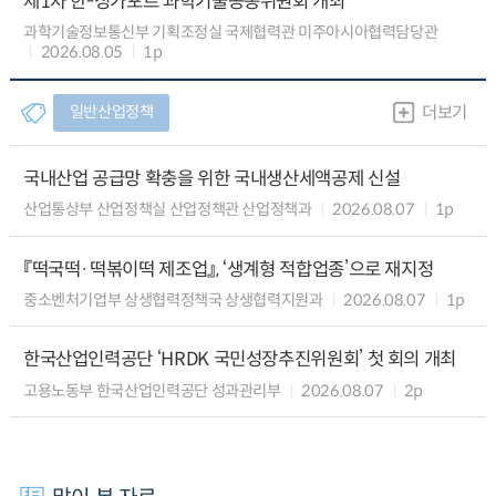
제1차 한-싱가포르 과학기술공동위원회 개최
과학기술정보통신부 기획조정실 국제협력관 미주아시아협력담당관
2026.08.05
1p
일반산업정책
더보기
국내산업 공급망 확충을 위한 국내생산세액공제 신설
산업통상부 산업정책실 산업정책관 산업정책과
2026.08.07
1p
『떡국떡·떡볶이떡 제조업』, ‘생계형 적합업종’으로 재지정
중소벤처기업부 상생협력정책국 상생협력지원과
2026.08.07
1p
한국산업인력공단 ‘HRDK 국민성장추진위원회’ 첫 회의 개최
고용노동부 한국산업인력공단 성과관리부
2026.08.07
2p