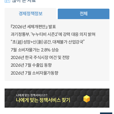
많이 본 자료
경제정책정보
전체
『2026년 세제개편안』 발표
과기정통부, ‘누누티비 시즌2’에 강력 대응 의지 밝혀
“초(超)성장+신(新)공간, 대체불가 산업강국”
7월 소비자물가는 2.8% 상승
2026년 한국 주식시장 여건 및 전망
2026년 7월 수출입 동향
2026년 7월 소비자물가동향