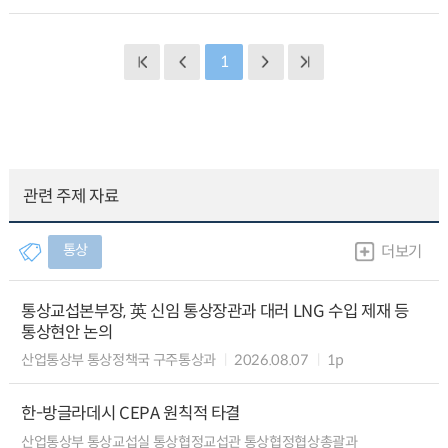
1
관련 주제 자료
통상
더보기
통상교섭본부장, 英 신임 통상장관과 대러 LNG 수입 제재 등
통상현안 논의
산업통상부 통상정책국 구주통상과
2026.08.07
1p
한-방글라데시 CEPA 원칙적 타결
산업통상부 통상교섭실 통상협정교섭관 통상협정협상총괄과