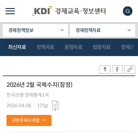
경제정책정보
경제정책자료
최신자료
정책자료
동향자료
법령자료
경제관
2026년 2월 국제수지(잠정)
한국은행 경제통계1국
2026.04.08
173p
관련주제시계열