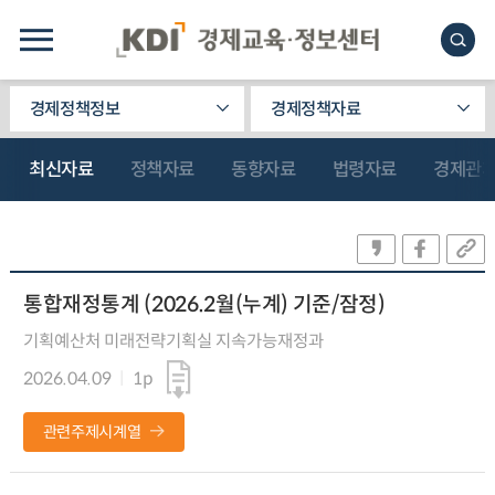
경제정책정보
경제정책자료
최신자료
정책자료
동향자료
법령자료
경제관
통합재정통계 (2026.2월(누계) 기준/잠정)
기획예산처 미래전략기획실 지속가능재정과
2026.04.09
1p
관련주제시계열