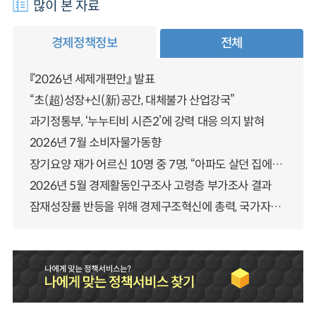
많이 본 자료
경제정책정보
전체
『2026년 세제개편안』 발표
“초(超)성장+신(新)공간, 대체불가 산업강국”
과기정통부, ‘누누티비 시즌2’에 강력 대응 의지 밝혀
2026년 7월 소비자물가동향
장기요양 재가 어르신 10명 중 7명, “아파도 살던 집에서 살겠다” 「2025년 장기요양실태조사」 결과 발표
2026년 5월 경제활동인구조사 고령층 부가조사 결과
잠재성장률 반등을 위해 경제구조혁신에 총력, 국가자산 관리체계 대전환