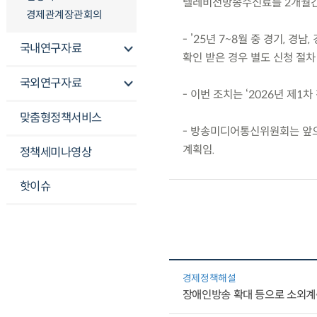
텔레비전방송수신료를 2개월간
경제관계장관회의
- ’25년 7~8월 중 경기, 
국내연구자료
확인 받은 경우 별도 신청 절차
국외연구자료
- 이번 조치는 ‘2026년 제1
맞춤형정책서비스
- 방송미디어통신위원회는 앞으
계획임.
정책세미나영상
핫이슈
경제정책해설
장애인방송 확대 등으로 소외계