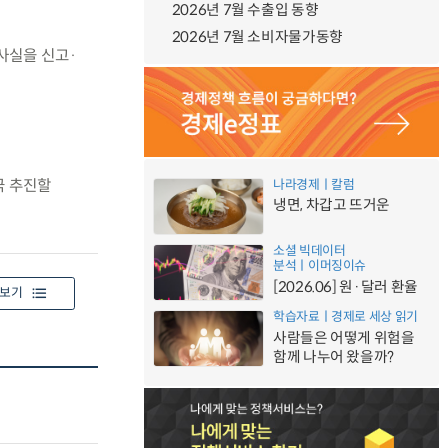
2026년 7월 수출입 동향
2026년 7월 소비자물가동향
 사실을 신고·
극 추진할
나라경제ㅣ칼럼
냉면, 차갑고 뜨거운
소셜 빅데이터
분석ㅣ이머징이슈
[2026.06] 원·달러 환율
보기
학습자료ㅣ경제로 세상 읽기
사람들은 어떻게 위험을
함께 나누어 왔을까?