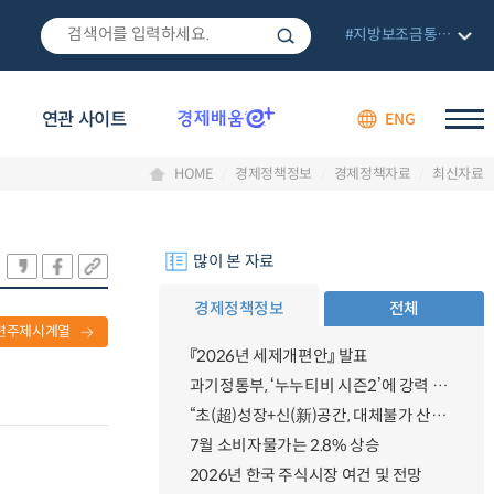
#지방보조금통합관리망
연관 사이트
ENG
HOME
경제정책정보
경제정책자료
최신자료
많이 본 자료
경제정책정보
전체
련주제시계열
『2026년 세제개편안』 발표
과기정통부, ‘누누티비 시즌2’에 강력 대응 의지 밝혀
“초(超)성장+신(新)공간, 대체불가 산업강국”
7월 소비자물가는 2.8% 상승
2026년 한국 주식시장 여건 및 전망