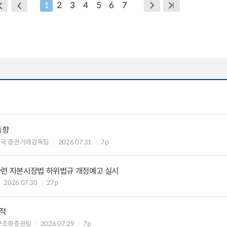
1
2
3
4
5
6
7
동향
독국 증권거래감독팀
2026.07.31
7p
관련 자본시장법 하위법규 개정예고 실시
2026.07.30
27p
실적
구조화증권팀
2026.07.29
7p