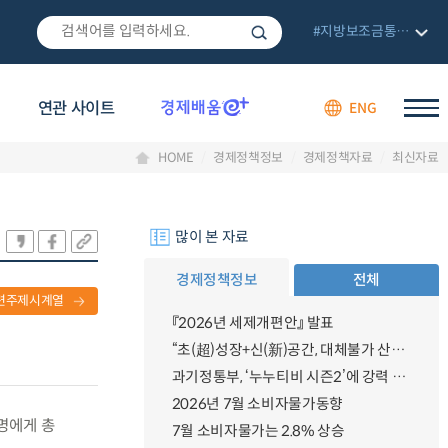
#지방보조금통합관리망
연관 사이트
ENG
HOME
경제정책정보
경제정책자료
최신자료
많이 본 자료
경제정책정보
전체
련주제시계열
『2026년 세제개편안』 발표
“초(超)성장+신(新)공간, 대체불가 산업강국”
과기정통부, ‘누누티비 시즌2’에 강력 대응 의지 밝혀
2026년 7월 소비자물가동향
3명에게 총
7월 소비자물가는 2.8% 상승