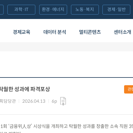
과학·IT
환경·에너지
노동·복지
경제·일반
경제교육
데이터 분석
멀티콘텐츠
센터소개
, 탁월한 성과에 파격포상
관
기획담당관
2026.04.13
6p
) 제1회 ‘금융위人상’ 시상식을 개최하고 탁월한 성과를 창출한 소속 직원 