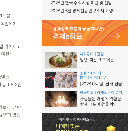
2026년 한국 주식시장 여건 및 전망
2026년 5월 경제활동인구조사 고령층 부가조사 결과
 원칙을
낸 직원에게
업 가치제고,
 마련해
나라경제ㅣ칼럼
냉면, 차갑고 뜨거운
소셜 빅데이터
통받는
분석ㅣ이머징이슈
[2026.06] 원·달러 환율
층 1.8조원
학습자료ㅣ경제로 세상 읽기
사람들은 어떻게 위험을
함께 나누어 왔을까?
가로서, 첨단
체규명과 엄정