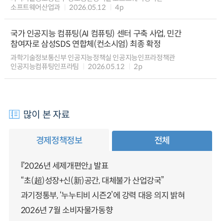
소프트웨어산업과
2026.05.12
4p
국가 인공지능 컴퓨팅(AI 컴퓨팅) 센터 구축 사업, 민간
참여자로 삼성SDS 연합체(컨소시엄) 최종 확정
과학기술정보통신부 인공지능정책실 인공지능인프라정책관
인공지능컴퓨팅인프라팀
2026.05.12
2p
많이 본 자료
경제정책정보
전체
『2026년 세제개편안』 발표
“초(超)성장+신(新)공간, 대체불가 산업강국”
과기정통부, ‘누누티비 시즌2’에 강력 대응 의지 밝혀
2026년 7월 소비자물가동향