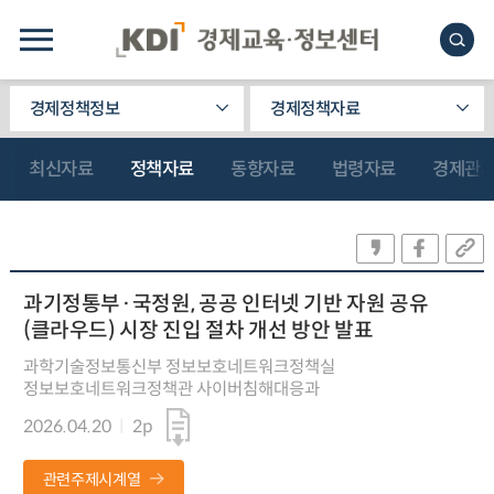
경제정책정보
경제정책자료
최신자료
정책자료
동향자료
법령자료
경제관
과기정통부·국정원, 공공 인터넷 기반 자원 공유
(클라우드) 시장 진입 절차 개선 방안 발표
과학기술정보통신부 정보보호네트워크정책실
정보보호네트워크정책관 사이버침해대응과
2026.04.20
2p
관련주제시계열