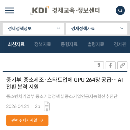
경제정책정보
경제정책자료
최신자료
정책자료
동향자료
법령자료
경제관
중기부, 중소제조·스타트업에 GPU 264장 공급… AI
전환 본격 지원
중소벤처기업부 중소기업정책실 중소기업인공지능확산추진단
2026.04.21
2p
관련주제시계열