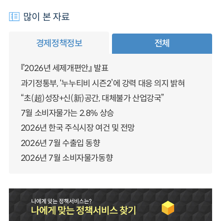
많이 본 자료
경제정책정보
전체
『2026년 세제개편안』 발표
과기정통부, ‘누누티비 시즌2’에 강력 대응 의지 밝혀
“초(超)성장+신(新)공간, 대체불가 산업강국”
7월 소비자물가는 2.8% 상승
2026년 한국 주식시장 여건 및 전망
2026년 7월 수출입 동향
2026년 7월 소비자물가동향