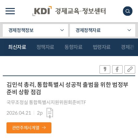
경제정책정보
경제정책자료
최신자료
정책자료
동향자료
법령자료
경제관
김민석 총리, 통합특별시 성공적 출범을 위한 범정부
준비 상황 점검
국무조정실 통합특별시지원위원회준비TF
2026.04.21
2p
관련주제시계열