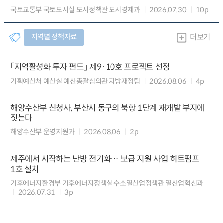
국토교통부 국토도시실 도시정책관 도시경제과
2026.07.30
10p
지역별 정책자료
더보기
「지역활성화 투자 펀드」 제9·10호 프로젝트 선정
기획예산처 예산실 예산총괄심의관 지방재정팀
2026.08.06
4p
해양수산부 신청사, 부산시 동구의 북항 1단계 재개발 부지에
짓는다
해양수산부 운영지원과
2026.08.06
2p
제주에서 시작하는 난방 전기화… 보급 지원 사업 히트펌프
1호 설치
기후에너지환경부 기후에너지정책실 수소열산업정책관 열산업혁신과
2026.07.31
3p