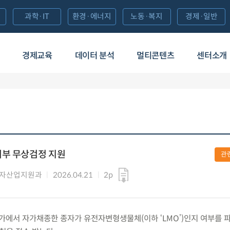
과학·IT
환경·에너지
노동·복지
경제·일반
경제교육
데이터 분석
멀티콘텐츠
센터소개
여부 무상검정 지원
관
종자산업지원과
2026.04.21
2p
) 농가에서 자가채종한 종자가 유전자변형생물체(이하 ‘LMO’)인지 여부를 