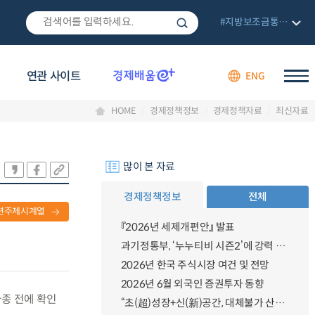
#지방보조금통합관리망
연관 사이트
ENG
HOME
경제정책정보
경제정책자료
최신자료
많이 본 자료
경제정책정보
전체
련주제시계열
『2026년 세제개편안』 발표
과기정통부, ‘누누티비 시즌2’에 강력 대응 의지 밝혀
2026년 한국 주식시장 여건 및 전망
2026년 6월 외국인 증권투자 동향
파종 전에 확인
“초(超)성장+신(新)공간, 대체불가 산업강국”