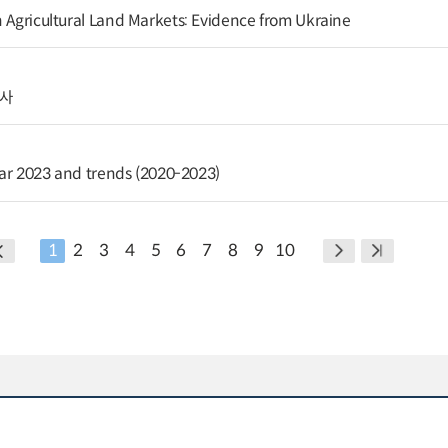
n Agricultural Land Markets: Evidence from Ukraine
조사
year 2023 and trends (2020-2023)
1
2
3
4
5
6
7
8
9
10