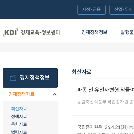
재정·금융
산업·무역
경제정책정보
발행물
최신자료
경제정책정보
파종 전 유전자변형 작물
경제정책자료
농림축산식품부 국립종자원 
최신자료
정책자료
동향자료
국립종자원은 ’26.4.21(화
법령자료