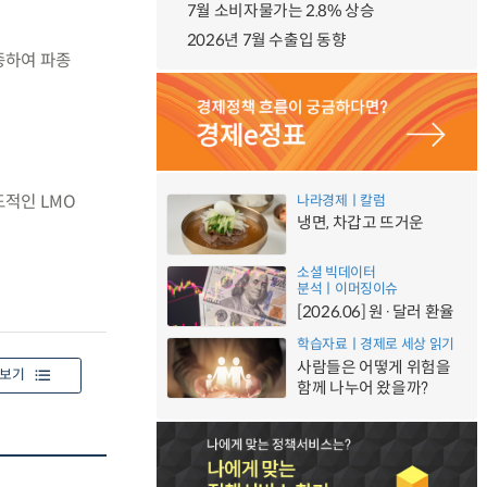
7월 소비자물가는 2.8% 상승
2026년 7월 수출입 동향
채종하여 파종
도적인 LMO
나라경제ㅣ칼럼
냉면, 차갑고 뜨거운
소셜 빅데이터
분석ㅣ이머징이슈
[2026.06] 원·달러 환율
학습자료ㅣ경제로 세상 읽기
사람들은 어떻게 위험을
보기
함께 나누어 왔을까?