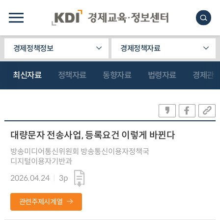
경제정책정보
경제정책자료
최신자료
정책자료
동향자료
법령자료
경제관
대량문자 전송사업, 등록요건 이렇게 바뀐다
방송미디어통신위원회 방송통신이용자정책국
디지털이용자기반과
2026.04.24
3p
관련주제시계열