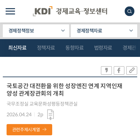
경제정책정보
경제정책자료
최신자료
정책자료
동향자료
법령자료
경제관
국토공간 대전환을 위한 성장엔진 연계 지역인재
양성 관계장관회의 개최
국무조정실 교육문화성평등정책관실
2026.04.24
2p
관련주제시계열