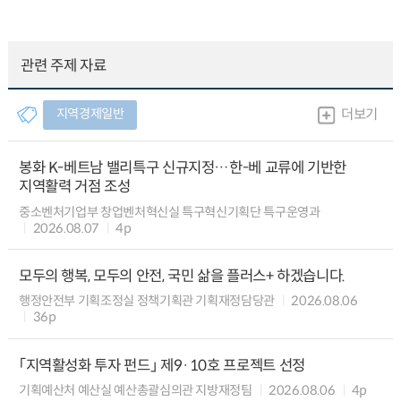
관련 주제 자료
지역경제일반
더보기
봉화 K-베트남 밸리특구 신규지정…한-베 교류에 기반한
지역활력 거점 조성
중소벤처기업부 창업벤처혁신실 특구혁신기획단 특구운영과
2026.08.07
4p
모두의 행복, 모두의 안전, 국민 삶을 플러스+ 하겠습니다.
행정안전부 기획조정실 정책기획관 기획재정담당관
2026.08.06
36p
「지역활성화 투자 펀드」 제9·10호 프로젝트 선정
기획예산처 예산실 예산총괄심의관 지방재정팀
2026.08.06
4p