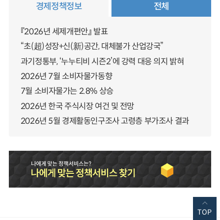
경제정책정보
전체
『2026년 세제개편안』 발표
“초(超)성장+신(新)공간, 대체불가 산업강국”
과기정통부, ‘누누티비 시즌2’에 강력 대응 의지 밝혀
2026년 7월 소비자물가동향
7월 소비자물가는 2.8% 상승
2026년 한국 주식시장 여건 및 전망
2026년 5월 경제활동인구조사 고령층 부가조사 결과
TOP