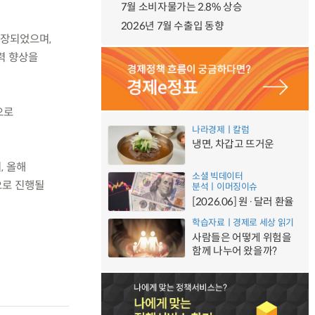
7월 소비자물가는 2.8% 상승
2026년 7월 수출입 동향
연장되었으며,
력 향상을
으로
나라경제ㅣ칼럼
냉면, 차갑고 뜨거운
, 올해
소셜 빅데이터
으로 진행될
분석ㅣ이머징이슈
[2026.06] 원·달러 환율
학습자료ㅣ경제로 세상 읽기
사람들은 어떻게 위험을
함께 나누어 왔을까?