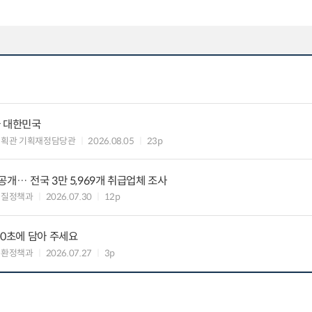
가 대한민국
기획관 기획재정담당관
2026.08.05
23p
개… 전국 3만 5,969개 취급업체 조사
물질정책과
2026.07.30
12p
30초에 담아 주세요
순환정책과
2026.07.27
3p