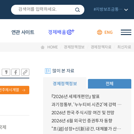
#지방보조금통합관리망
연관 사이트
ENG
HOME
경제정책정보
경제정책자료
최신자료
많이 본 자료
경제정책정보
전체
련주제시계열
『2026년 세제개편안』 발표
과기정통부, ‘누누티비 시즌2’에 강력 대응 의지 밝혀
2026년 한국 주식시장 여건 및 전망
2026년 6월 외국인 증권투자 동향
국제
“초(超)성장+신(新)공간, 대체불가 산업강국”