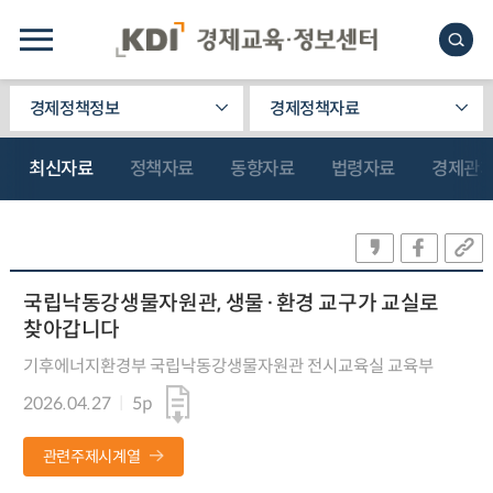
경제정책정보
경제정책자료
최신자료
정책자료
동향자료
법령자료
경제관
국립낙동강생물자원관, 생물·환경 교구가 교실로
찾아갑니다
기후에너지환경부 국립낙동강생물자원관 전시교육실 교육부
2026.04.27
5p
관련주제시계열