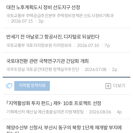
대전 노후계획도시 정비 선도지구 선정
국토교통부 주택공급추진본부 주택정비정책관 신도시정비기획과
2026.07.15
3p
반세기 전 아날로그 항공사진, 디지털로 되살린다
국토교통부 국토지리정보원 지리정보과
2026.07.10
7p
국토대전환 관련 국책연구기관 간담회 개최
국무조정실 국토공간대전환 정책실무추진단
2026.07.08
2p
지역별 정책자료
더보기
「지역활성화 투자 펀드」 제9·10호 프로젝트 선정
기획예산처 예산실 예산총괄심의관 지방재정팀
2026.08.06
4p
해양수산부 신청사, 부산시 동구의 북항 1단계 재개발 부지에