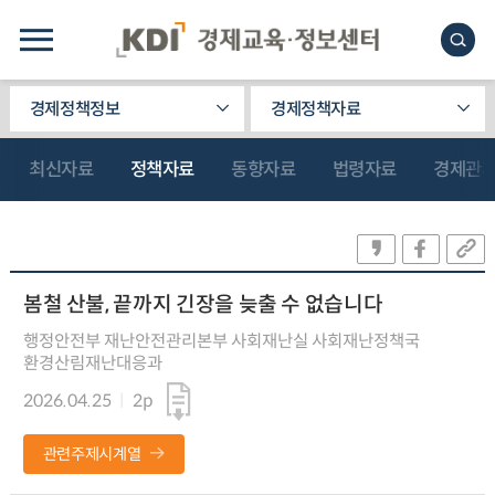
경제정책정보
경제정책자료
최신자료
정책자료
동향자료
법령자료
경제관
봄철 산불, 끝까지 긴장을 늦출 수 없습니다
행정안전부 재난안전관리본부 사회재난실 사회재난정책국
환경산림재난대응과
2026.04.25
2p
관련주제시계열