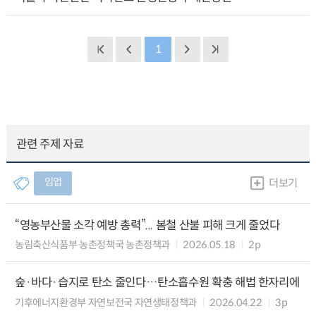
1
관련 주제 자료
임업
더보기
“영농부산물 소각 예방 총력”... 봄철 산불 피해 크게 줄었다
농림축산식품부 농촌정책국 농촌정책과
2026.05.18
2p
숲·바다·습지로 탄소 줄인다…탄소흡수원 확충 해법 한자리에
기후에너지환경부 자연보전국 자연생태정책과
2026.04.22
3p