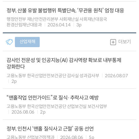
정부, 산불 유발 불법행위 특별단속, ‘무관용 원칙’ 엄정 대응
행정안전부 재난안전관리본부 사회재난실 사회재난대응국
환경산림재난대응과
2026.04.14
3p
산업재해
더보기
감사인 전문성 및 인공지능(AI) 감사역량 확보로 내부통제
강화한다
고용노동부 한국산업안전보건공단 감사실 성과감사부
2026.08.07
2p
“맨홀작업 안전가이드”로 질식·추락사고 예방
고용노동부 한국산업안전보건공단 산업보건실 보건사업부
2026.08.06
2p
정부, 인천시 ‘맨홀 질식사고 근절’ 공동 선언
고용노동부 산업보건정책과
2026.08.06
5p