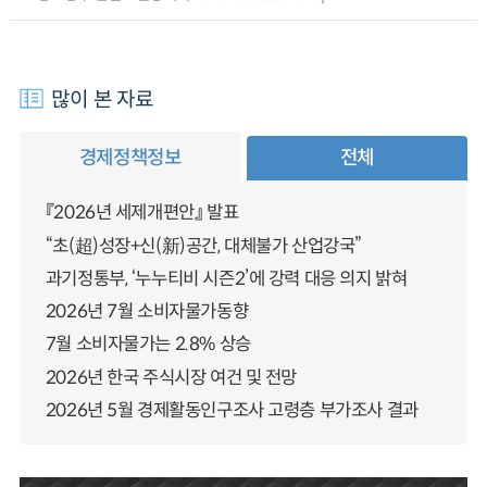
많이 본 자료
경제정책정보
전체
『2026년 세제개편안』 발표
“초(超)성장+신(新)공간, 대체불가 산업강국”
과기정통부, ‘누누티비 시즌2’에 강력 대응 의지 밝혀
2026년 7월 소비자물가동향
7월 소비자물가는 2.8% 상승
2026년 한국 주식시장 여건 및 전망
2026년 5월 경제활동인구조사 고령층 부가조사 결과