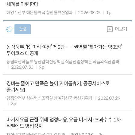
체계를 마련한다
해양수산부 해운물류국 항만물류산업과
2026.08.05
1p
관광
더보기
농식품부, ‘K-미식 여정’ 제2탄··· 권역별 ‘찾아가는 양조장’
투어코스 대공개
농림축산식품부 농산업혁신정책실 식품산업정책관 식품외식산업과
2026.07.30
9p
경비는 줄이고 만족은 높이고 여름휴가, 공공서비스로
즐기세요!
행정안전부 참여혁신조직실 참여혁신국 혁신기획과
2026.07.29
3p
바가지요금 근절 위해 엄정대응, 요금 미게시·초과수수 1차
적발에도 영업정지
재정경제부 민생경제국 복지경제과
2026.07.28
2p