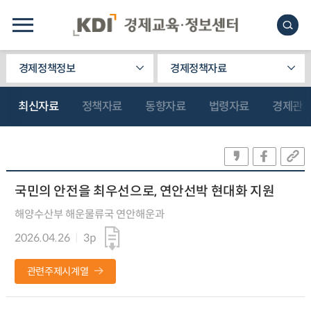
경제정책정보
경제정책자료
최신자료
정책자료
동향자료
법령자료
경제관
국민의 안전을 최우선으로, 연안선박 현대화 지원
해양수산부 해운물류국 연안해운과
2026.04.26
3p
관련주제시계열