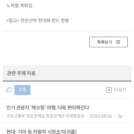
노력할 계획임.
<참고> 연안선박 현대화 펀드 현황
목록보기
관련 주제 자료
운송
더보기
인기 관광지 ‘체오헝’ 여행, 더욱 편리해진다
국토교통부 항공정책실 항공정책관 국제항공과
2026.08.06
2p
현대·기아 등 자발적 시정조치(리콜)