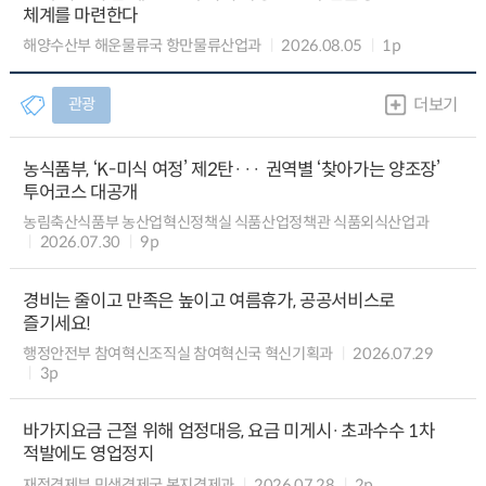
체계를 마련한다
해양수산부 해운물류국 항만물류산업과
2026.08.05
1p
관광
더보기
농식품부, ‘K-미식 여정’ 제2탄··· 권역별 ‘찾아가는 양조장’
투어코스 대공개
농림축산식품부 농산업혁신정책실 식품산업정책관 식품외식산업과
2026.07.30
9p
경비는 줄이고 만족은 높이고 여름휴가, 공공서비스로
즐기세요!
행정안전부 참여혁신조직실 참여혁신국 혁신기획과
2026.07.29
3p
바가지요금 근절 위해 엄정대응, 요금 미게시·초과수수 1차
적발에도 영업정지
재정경제부 민생경제국 복지경제과
2026.07.28
2p