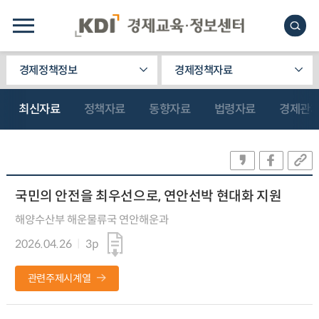
경제정책정보
경제정책자료
최신자료
정책자료
동향자료
법령자료
경제관
국민의 안전을 최우선으로, 연안선박 현대화 지원
해양수산부 해운물류국 연안해운과
2026.04.26
3p
관련주제시계열