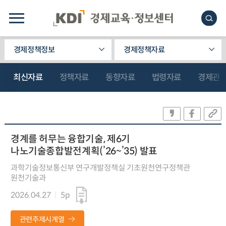
경제정책정보
경제정책자료
최신자료
정책자료
동향자료
법령자료
경제관
경계를 허무는 융합기술, 제6기
나노기술종합발전계획(’26~’35) 발표
과학기술정보통신부 연구개발정책실 기초원천연구정책관
원천기술과
2026.04.27
5p
관련주제시계열