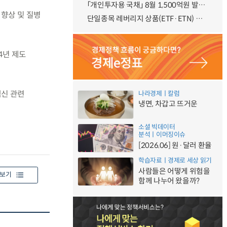
「개인투자용 국채」 8월 1,500억원 발행 예정
향상 및 질병
단일종목 레버리지 상품(ETF·ETN) 기본예탁금 강화 조기시행 방안 안내
4년 제도
백신 관련
나라경제ㅣ칼럼
냉면, 차갑고 뜨거운
소셜 빅데이터
분석ㅣ이머징이슈
[2026.06] 원·달러 환율
학습자료ㅣ경제로 세상 읽기
사람들은 어떻게 위험을
보기
함께 나누어 왔을까?