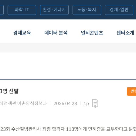
과학·IT
환경·에너지
노동·복지
경제·일반
경제교육
데이터 분석
멀티콘텐츠
센터소개
3명 선발
관
양식정책관 어촌양식정책과
2026.04.28
1p
수) 제23회 수산질병관리사 최종 합격자 113명에게 면허증을 교부한다고 밝