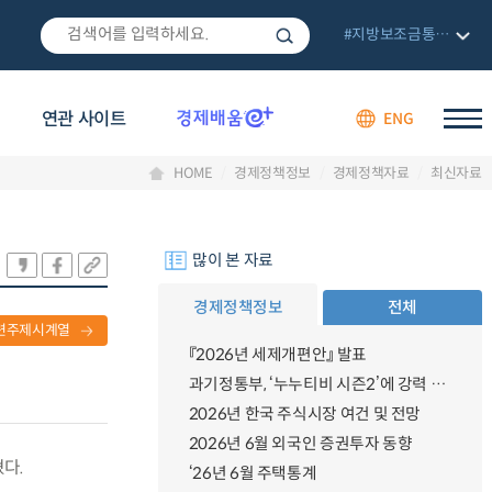
#지방보조금통합관리망
연관 사이트
ENG
HOME
경제정책정보
경제정책자료
최신자료
많이 본 자료
경제정책정보
전체
련주제시계열
『2026년 세제개편안』 발표
과기정통부, ‘누누티비 시즌2’에 강력 대응 의지 밝혀
2026년 한국 주식시장 여건 및 전망
2026년 6월 외국인 증권투자 동향
혔다.
‘26년 6월 주택통계