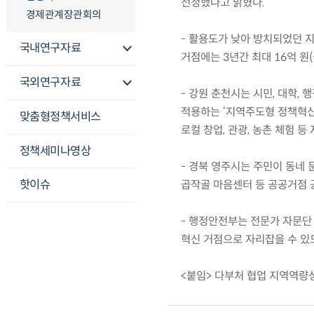
선정했다고 밝혔다.
경제관계장관회의
- 활용도가 낮아 방치되었던 
국내연구자료
거점에는 3년간 최대 16억 원(
국외연구자료
- 강원 춘천시는 시민, 대학,
적용하는 ‘지역주도형 정책혁신
맞춤형정책서비스
로컬 창업, 관광, 농촌 체험 등
정책세미나영상
- 경북 영주시는 주민이 동네
핫이슈
곱작골 마음센터 등 공공거점 
- 행정안전부는 전문가 자문단
혁신 거점으로 자리잡을 수 있
<붙임> 다부처 협업 지역역량