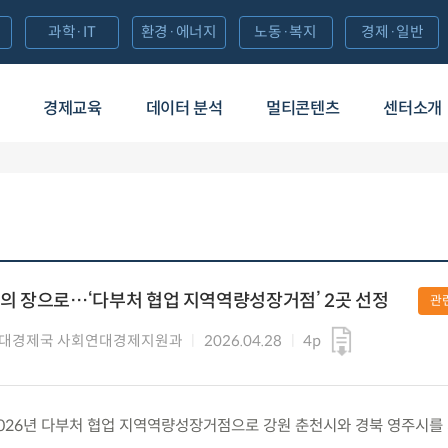
과학·IT
환경·에너지
노동·복지
경제·일반
경제교육
데이터 분석
멀티콘텐츠
센터소개
의 장으로…‘다부처 협업 지역역량성장거점’ 2곳 선정
관
연대경제국 사회연대경제지원과
2026.04.28
4p
화) 2026년 다부처 협업 지역역량성장거점으로 강원 춘천시와 경북 영주시를