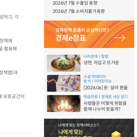
2026년 7월 수출입 동향
2026년 7월 소비자물가동향
성하고, 각
 정책에
을 활용해
나라경제ㅣ칼럼
냉면, 차갑고 뜨거운
(정책랩)과
소셜 빅데이터
분석ㅣ이머징이슈
[2026.06] 원·달러 환율
해 유휴공간이
학습자료ㅣ경제로 세상 읽기
사람들은 어떻게 위험을
함께 나누어 왔을까?