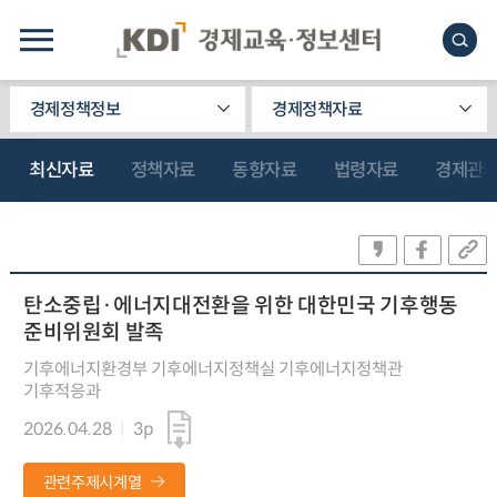
경제정책정보
경제정책자료
최신자료
정책자료
동향자료
법령자료
경제관
탄소중립·에너지대전환을 위한 대한민국 기후행동
준비위원회 발족
기후에너지환경부 기후에너지정책실 기후에너지정책관
기후적응과
2026.04.28
3p
관련주제시계열