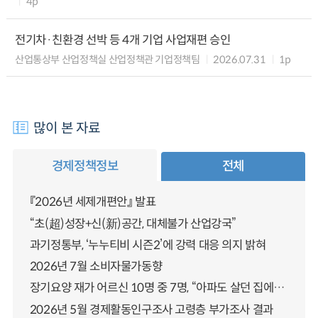
4p
전기차·친환경 선박 등 4개 기업 사업재편 승인
산업통상부 산업정책실 산업정책관 기업정책팀
2026.07.31
1p
많이 본 자료
경제정책정보
전체
『2026년 세제개편안』 발표
“초(超)성장+신(新)공간, 대체불가 산업강국”
과기정통부, ‘누누티비 시즌2’에 강력 대응 의지 밝혀
2026년 7월 소비자물가동향
장기요양 재가 어르신 10명 중 7명, “아파도 살던 집에서 살겠다” 「2025년 장기요양실태조사」 결과 발표
2026년 5월 경제활동인구조사 고령층 부가조사 결과