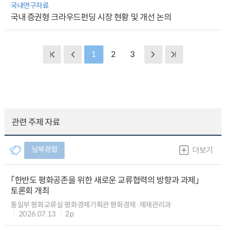
국내연구자료
국내 증권형 크라우드펀딩 시장 현황 및 개선 논의
1
2
3
관련 주제 자료
남북경협
더보기
「한반도 평화공존을 위한 새로운 교류협력의 방향과 과제」
토론회 개최
통일부 평화교류실 평화경제기획관 평화경제·제재관리과
2026.07.13
2p