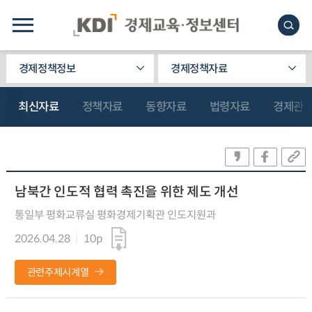
경제정책정보
경제정책자료
최신자료
정책자료
동향자료
법령자료
경제관
남북간 인도적 협력 촉진을 위한 제도 개선
통일부 평화교류실 평화경제기획관 인도지원과
2026.04.28
10p
관련주제시계열