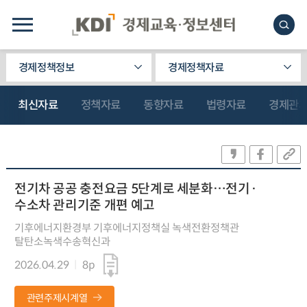
경제정책정보
경제정책자료
최신자료
정책자료
동향자료
법령자료
경제관
전기차 공공 충전요금 5단계로 세분화…전기·
수소차 관리기준 개편 예고
기후에너지환경부 기후에너지정책실 녹색전환정책관
탈탄소녹색수송혁신과
2026.04.29
8p
관련주제시계열