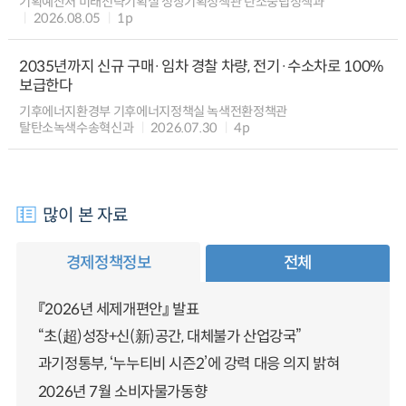
기획예산처 미래전략기획실 성장기획정책관 탄소중립정책과
2026.08.05
1p
2035년까지 신규 구매·임차 경찰 차량, 전기·수소차로 100%
보급한다
기후에너지환경부 기후에너지정책실 녹색전환정책관
탈탄소녹색수송혁신과
2026.07.30
4p
많이 본 자료
경제정책정보
전체
『2026년 세제개편안』 발표
“초(超)성장+신(新)공간, 대체불가 산업강국”
과기정통부, ‘누누티비 시즌2’에 강력 대응 의지 밝혀
2026년 7월 소비자물가동향