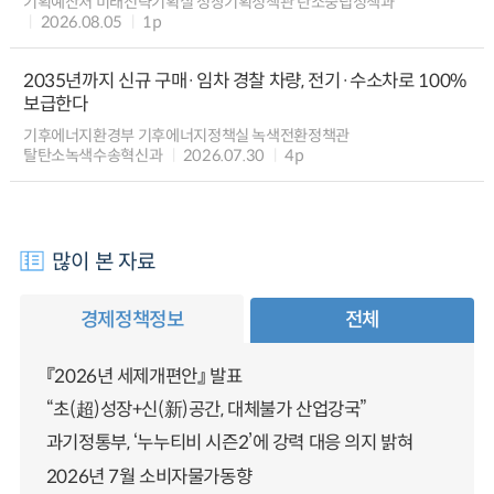
기획예산처 미래전략기획실 성장기획정책관 탄소중립정책과
2026.08.05
1p
2035년까지 신규 구매·임차 경찰 차량, 전기·수소차로 100%
보급한다
기후에너지환경부 기후에너지정책실 녹색전환정책관
탈탄소녹색수송혁신과
2026.07.30
4p
많이 본 자료
경제정책정보
전체
『2026년 세제개편안』 발표
“초(超)성장+신(新)공간, 대체불가 산업강국”
과기정통부, ‘누누티비 시즌2’에 강력 대응 의지 밝혀
2026년 7월 소비자물가동향