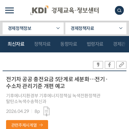
경제정책정보
경제정책자료
최신자료
정책자료
동향자료
법령자료
경제관
전기차 공공 충전요금 5단계로 세분화…전기·
수소차 관리기준 개편 예고
기후에너지환경부 기후에너지정책실 녹색전환정책관
탈탄소녹색수송혁신과
2026.04.29
8p
관련주제시계열