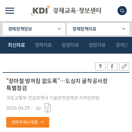
경제정책정보
경제정책자료
최신자료
정책자료
동향자료
법령자료
경제관
“장마철 땅꺼짐 없도록”…도심지 굴착공사장
특별점검
국토교통부 건설정책국 기술안전정책관 지하안전팀
2026.04.29
2p
관련주제시계열