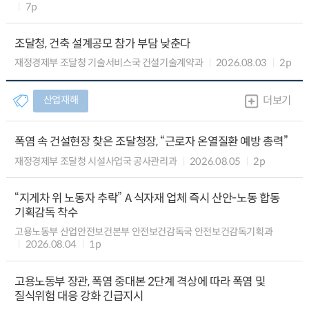
7p
조달청, 건축 설계공모 참가 부담 낮춘다
재정경제부 조달청 기술서비스국 건설기술계약과
2026.08.03
2p
산업재해
더보기
폭염 속 건설현장 찾은 조달청장, “근로자 온열질환 예방 총력”
재정경제부 조달청 시설사업국 공사관리과
2026.08.05
2p
“지게차 위 노동자 추락” A 식자재 업체 즉시 산안-노동 합동
기획감독 착수
고용노동부 산업안전보건본부 안전보건감독국 안전보건감독기획과
2026.08.04
1p
고용노동부 장관, 폭염 중대본 2단계 격상에 따라 폭염 및
질식위험 대응 강화 긴급지시