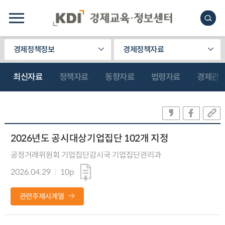
경제정책정보
경제정책자료
최신자료
정책자료
동향자료
법령자료
경제관
2026년도 공시대상기업집단 102개 지정
공정거래위원회 기업집단감시국 기업집단관리과
2026.04.29
10p
관련주제시계열