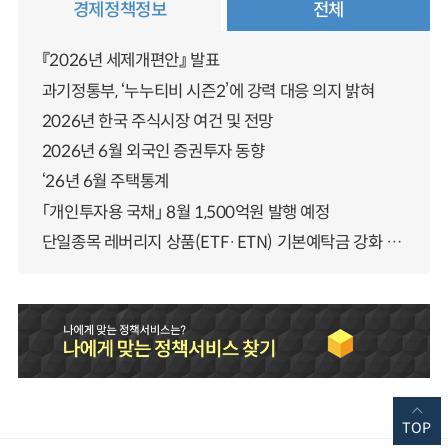
경제정책정보
전체
『2026년 세제개편안』 발표
과기정통부, ‘누누티비 시즌2’에 강력 대응 의지 밝혀
2026년 한국 주식시장 여건 및 전망
2026년 6월 외국인 증권투자 동향
‘26년 6월 주택통계
「개인투자용 국채」 8월 1,500억원 발행 예정
단일종목 레버리지 상품(ETF·ETN) 기본예탁금 강화 조기시행 방안 안내
TOP