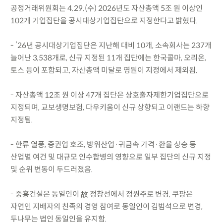
공정거래위원회는 4.29.(수) 2026년도 자산총액 5조 원 이상인
102개 기업집단을 공시대상기업집단으로 지정한다고 밝혔다.
- ’26년 공시대상기업집단은 지난해 대비 10개, 소속회사는 237개
늘어난 3,538개로, 신규 지정된 11개 집단에는 한국콜마, 오리온,
토스 등이 포함되고, 자산총액 미달로 영원이 지정에서 제외됨.
- 자산총액 12조 원 이상 47개 집단은 상호출자제한기업집단으로
지정되며, 교보생명보험, 다우키움이 신규 상향되고 이랜드는 하향
지정됨.
- 한류 열풍, 증권업 호조, 방위산업·귀금속 가격·환율 상승 등
산업별 여건 및 대규모 인수합병의 영향으로 일부 집단의 신규 지정
및 순위 변동이 두드러졌음.
- 중흥건설은 동일인이 故 정창선에서 정원주로 변경, 쿠팡은
자연인 지배자의 친족의 경영 참여로 동일인이 김범석으로 변경,
두나무는 법인 동일인을 유지함.