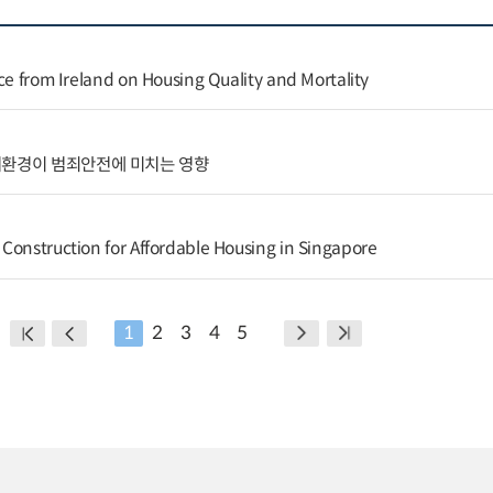
ce from Ireland on Housing Quality and Mortality
거환경이 범죄안전에 미치는 영향
Construction for Affordable Housing in Singapore
1
2
3
4
5