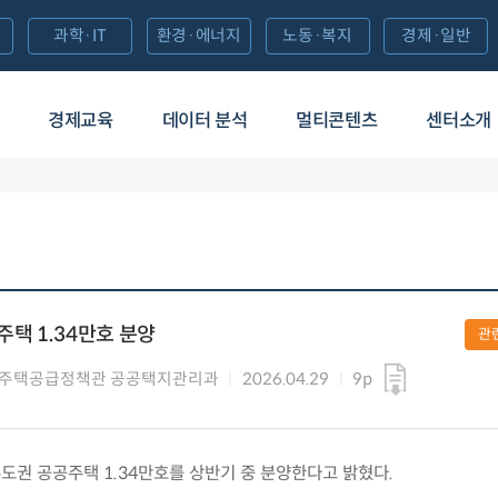
과학·IT
환경·에너지
노동·복지
경제·일반
경제교육
데이터 분석
멀티콘텐츠
센터소개
주택 1.34만호 분양
관
 주택공급정책관 공공택지관리과
2026.04.29
9p
) 수도권 공공주택 1.34만호를 상반기 중 분양한다고 밝혔다.