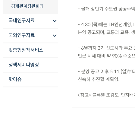
경제관계장관회의
- 올해 상반기 수도권 공공주택 
국내연구자료
- 4.30.(목)에는 LH인천계
분양 공고되며, 교통과 교육, 
국외연구자료
- 6월까지 3기 신도시와 주요
맞춤형정책서비스
인근 시세 대비 약 90% 수준
정책세미나영상
- 분양 공고 이후 5.11.(
핫이슈
신속히 추진할 계획임.
<참고> 블록별 조감도, 단지배