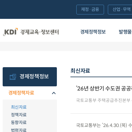
재정·금융
산업·무역
경제정책정보
발행물
최신자료
경제정책정보
’26년 상반기 수도권 공공
경제정책자료
국토교통부 주택공급추진본부
최신자료
정책자료
동향자료
국토교통부는 ’26.4.30.(목
법령자료