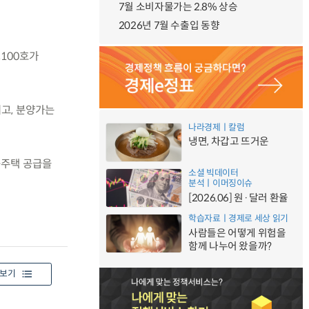
7월 소비자물가는 2.8% 상승
2026년 7월 수출입 동향
,100호가
되고, 분양가는
나라경제ㅣ칼럼
냉면, 차갑고 뜨거운
공주택 공급을
소셜 빅데이터
분석ㅣ이머징이슈
[2026.06] 원·달러 환율
학습자료ㅣ경제로 세상 읽기
사람들은 어떻게 위험을
함께 나누어 왔을까?
보기