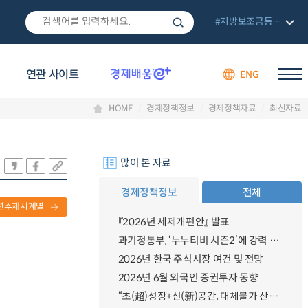
#지방보조금통합관리망
연관 사이트
ENG
HOME
경제정책정보
경제정책자료
최신자료
많이 본 자료
경제정책정보
전체
련주제시계열
『2026년 세제개편안』 발표
과기정통부, ‘누누티비 시즌2’에 강력 대응 의지 밝혀
2026년 한국 주식시장 여건 및 전망
2026년 6월 외국인 증권투자 동향
“초(超)성장+신(新)공간, 대체불가 산업강국”