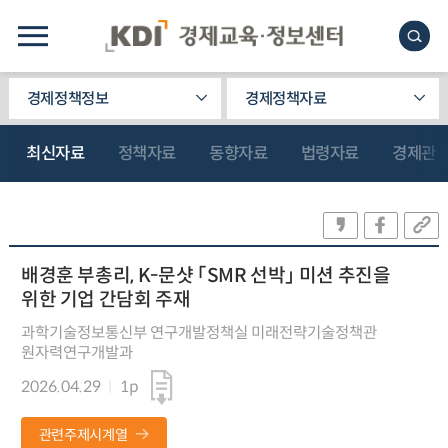
경제정책정보
경제정책자료
최신자료
정책자료
동향자료
법령자료
경제관
배경훈 부총리, K-문샷 「SMR 선박」 미션 추진을
위한 기업 간담회 주재
과학기술정보통신부 연구개발정책실 미래전략기술정책관
원자력연구개발과
2026.04.29
1p
관련주제시계열