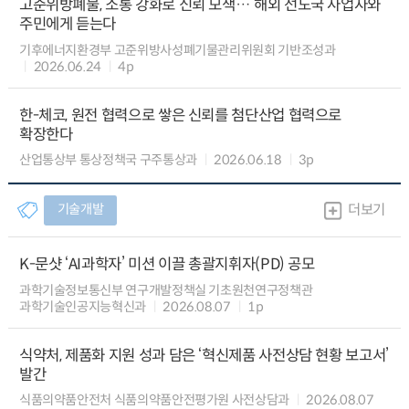
고준위방폐물, 소통 강화로 신뢰 모색… 해외 선도국 사업자와
주민에게 듣는다
기후에너지환경부 고준위방사성폐기물관리위원회 기반조성과
2026.06.24
4p
한-체코, 원전 협력으로 쌓은 신뢰를 첨단산업 협력으로
확장한다
산업통상부 통상정책국 구주통상과
2026.06.18
3p
기술개발
더보기
K-문샷 ‘AI과학자’ 미션 이끌 총괄지휘자(PD) 공모
과학기술정보통신부 연구개발정책실 기초원천연구정책관
과학기술인공지능혁신과
2026.08.07
1p
식약처, 제품화 지원 성과 담은 ‘혁신제품 사전상담 현황 보고서’
발간
식품의약품안전처 식품의약품안전평가원 사전상담과
2026.08.07