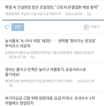
폭염 속 건설현장 찾은 조달청장, “근로자 온열질환 예방 총력”
재정경제부 조달청 시설사업국 공사관리과
2026.08.05
2p
관광
더보기
농식품부, ‘K-미식 여정’ 제2탄··· 권역별 ‘찾아가는 양조장’
투어코스 대공개
농림축산식품부 농산업혁신정책실 식품산업정책관 식품외식산업과
2026.07.30
9p
경비는 줄이고 만족은 높이고 여름휴가, 공공서비스로
즐기세요!
행정안전부 참여혁신조직실 참여혁신국 혁신기획과
2026.07.29
3p
바가지요금 근절 위해 엄정대응, 요금 미게시·초과수수 1차
적발에도 영업정지