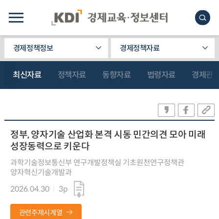
경제정책정보
경제정책자료
최신자료
정책자료
동향자료
법령자료
경제관
정부, 양자기술 산업화 본격 시동 민간의견 모아 미래
성장동력으로 키운다
과학기술정보통신부 연구개발정책실 기초원천연구정책관
양자혁신기술개발과
2026.04.30
3p
관련주제시계열