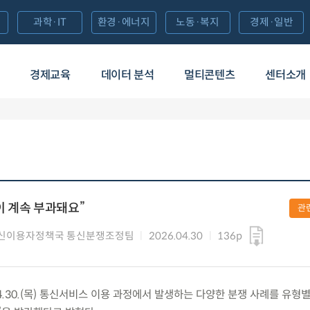
과학·IT
환경·에너지
노동·복지
경제·일반
경제교육
데이터 분석
멀티콘텐츠
센터소개
 계속 부과돼요”
관
신이용자정책국 통신분쟁조정팀
2026.04.30
136p
.30.(목) 통신서비스 이용 과정에서 발생하는 다양한 분쟁 사례를 유형