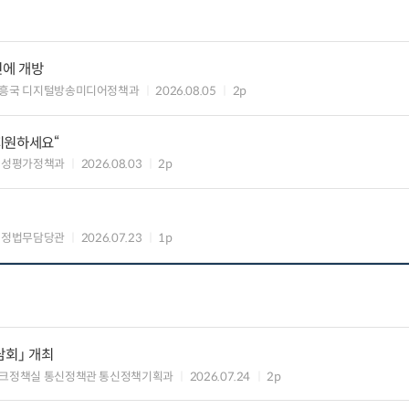
민에 개방
흥국 디지털방송미디어정책과
2026.08.05
2p
 지원하세요“
편성평가정책과
2026.08.03
2p
행정법무담당관
2026.07.23
1p
담회」 개최
크정책실 통신정책관 통신정책기획과
2026.07.24
2p