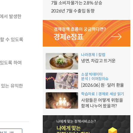
7월 소비자물가는 2.8% 상승
2026년 7월 수출입 동향
정에서 발생한
용할 수 있도록
나라경제ㅣ칼럼
냉면, 차갑고 뜨거운
 있도록 하여
소셜 빅데이터
분석ㅣ이머징이슈
[2026.06] 원·달러 환율
 있는 유익한
학습자료ㅣ경제로 세상 읽기
사람들은 어떻게 위험을
함께 나누어 왔을까?