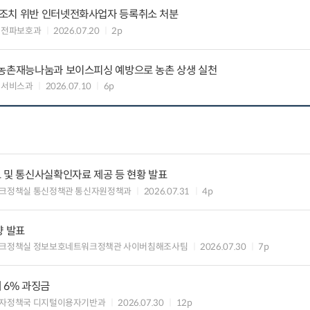
조치 위반 인터넷전화사업자 등록취소 처분
 전파보호과
2026.07.20
2p
 농촌재능나눔과 보이스피싱 예방으로 농촌 상생 실천
회서비스과
2026.07.10
6p
 및 통신사실확인자료 제공 등 현황 발표
크정책실 통신정책관 통신자원정책과
2026.07.31
4p
향 발표
크정책실 정보보호네트워크정책관 사이버침해조사팀
2026.07.30
7p
 6% 과징금
자정책국 디지털이용자기반과
2026.07.30
12p