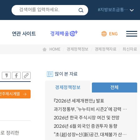
#지방보조금통합관리망
연관 사이트
ENG
HOME
경제정책정보
경제정책자료
최신자료
많이 본 자료
경제정책정보
전체
련주제시계열
『2026년 세제개편안』 발표
과기정통부, ‘누누티비 시즌2’에 강력 대응 의지 밝혀
2026년 한국 주식시장 여건 및 전망
2026년 6월 외국인 증권투자 동향
별로 정리한
“초(超)성장+신(新)공간, 대체불가 산업강국”