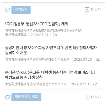
전기통신
더보기
「과기정통부-통신3사 CEO 간담회」 개최
과학기술정보통신부 정보보호네트워크정책실 통신정책관
통신정책기획과
2026.07.24
2p
공공기관 사칭 보이스피싱 차단조치 위반 인터넷전화사업자
등록취소 처분
과학기술정보통신부 중앙전파관리소 전파보호과
2026.07.20
2p
농식품부-KB금융그룹, 대학생 농촌재능나눔과 보이스피싱
예방으로 농촌 상생 실천
농림축산식품부 농촌정책국 농촌사회서비스과
2026.07.10
6p
법안.통계 및 참고
더보기