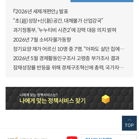
『2026년 세제개편안』 발표
“초(超)성장+신(新)공간, 대체불가 산업강국”
과기정통부, ‘누누티비 시즌2’에 강력 대응 의지 밝혀
2026년 7월 소비자물가동향
장기요양 재가 어르신 10명 중 7명, “아파도 살던 집에서 살겠다” 「2025년 장기요양실태조사」 결과 발표
2026년 5월 경제활동인구조사 고령층 부가조사 결과
잠재성장률 반등을 위해 경제구조혁신에 총력, 국가자산 관리체계 대전환
TOP