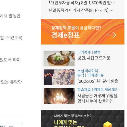
「개인투자용 국채」 8월 1,500억원 발행 예정
단일종목 레버리지 상품(ETF·ETN) 기본예탁금 강화 조기시행 방안 안내
정에서 발생한
용할 수 있도록
나라경제ㅣ칼럼
냉면, 차갑고 뜨거운
 있도록 하여
소셜 빅데이터
분석ㅣ이머징이슈
[2026.06] 원·달러 환율
 있는 유익한
학습자료ㅣ경제로 세상 읽기
사람들은 어떻게 위험을
함께 나누어 왔을까?