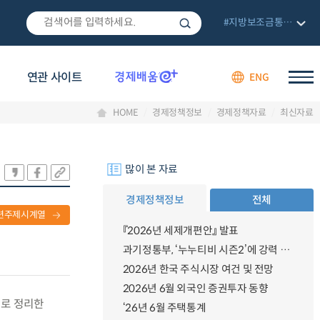
#지방보조금통합관리망
연관 사이트
ENG
HOME
경제정책정보
경제정책자료
최신자료
많이 본 자료
경제정책정보
전체
련주제시계열
『2026년 세제개편안』 발표
과기정통부, ‘누누티비 시즌2’에 강력 대응 의지 밝혀
2026년 한국 주식시장 여건 및 전망
2026년 6월 외국인 증권투자 동향
별로 정리한
‘26년 6월 주택통계