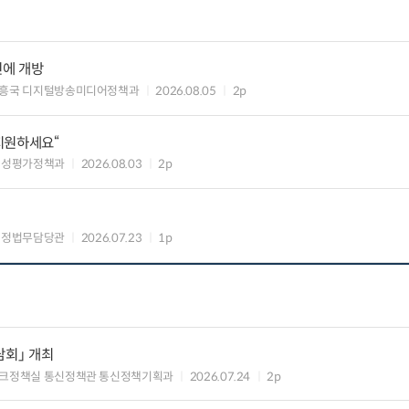
민에 개방
흥국 디지털방송미디어정책과
2026.08.05
2p
 지원하세요“
편성평가정책과
2026.08.03
2p
행정법무담당관
2026.07.23
1p
담회」 개최
크정책실 통신정책관 통신정책기획과
2026.07.24
2p