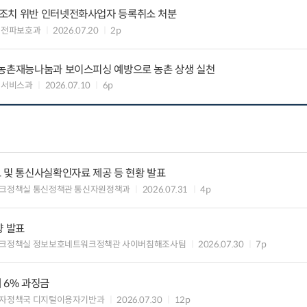
조치 위반 인터넷전화사업자 등록취소 처분
 전파보호과
2026.07.20
2p
 농촌재능나눔과 보이스피싱 예방으로 농촌 상생 실천
회서비스과
2026.07.10
6p
 및 통신사실확인자료 제공 등 현황 발표
크정책실 통신정책관 통신자원정책과
2026.07.31
4p
향 발표
크정책실 정보보호네트워크정책관 사이버침해조사팀
2026.07.30
7p
 6% 과징금
자정책국 디지털이용자기반과
2026.07.30
12p