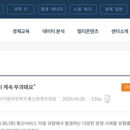
과학·IT
환경·에너지
노동·복지
경제·일반
경제교육
데이터 분석
멀티콘텐츠
센터소개
 계속 부과돼요”
관
신이용자정책국 통신분쟁조정팀
2026.04.30
136p
.30.(목) 통신서비스 이용 과정에서 발생하는 다양한 분쟁 사례를 유형