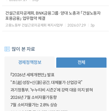
건설근로자공제회, BNK금융그룹·양대 노총과 「건설노동자
포용금융」 업무협약 체결
고용노동부 건설근로자공제회 복지사업부
2026.07.29
3p
많이 본 자료
경제정책정보
전체
『2026년 세제개편안』 발표
“초(超)성장+신(新)공간, 대체불가 산업강국”
과기정통부, ‘누누티비 시즌2’에 강력 대응 의지 밝혀
2026년 7월 소비자물가동향
7월 소비자물가는 2.8% 상승