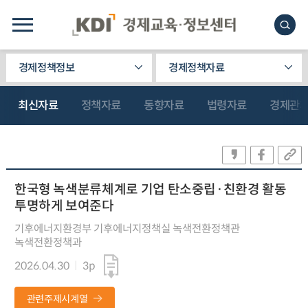
경제정책정보
경제정책자료
최신자료
정책자료
동향자료
법령자료
경제관
한국형 녹색분류체계로 기업 탄소중립·친환경 활동
투명하게 보여준다
기후에너지환경부 기후에너지정책실 녹색전환정책관
녹색전환정책과
2026.04.30
3p
관련주제시계열