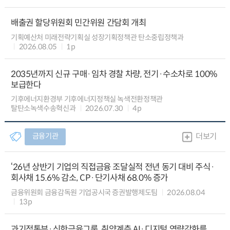
배출권 할당위원회 민간위원 간담회 개최
기획예산처 미래전략기획실 성장기획정책관 탄소중립정책과
2026.08.05
1p
2035년까지 신규 구매·임차 경찰 차량, 전기·수소차로 100%
보급한다
기후에너지환경부 기후에너지정책실 녹색전환정책관
탈탄소녹색수송혁신과
2026.07.30
4p
금융기관
더보기
‘26년 상반기 기업의 직접금융 조달실적 전년 동기 대비 주식·
회사채 15.6% 감소, CP·단기사채 68.0% 증가
금융위원회 금융감독원 기업공시국 증권발행제도팀
2026.08.04
13p
과기정통부·신한금융그룹, 취약계층 AI·디지털 역량강화를