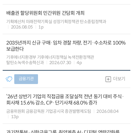
배출권 할당위원회 민간위원 간담회 개최
기획예산처 미래전략기획실 성장기획정책관 탄소중립정책과
2026.08.05
1p
2035년까지 신규 구매·임차 경찰 차량, 전기·수소차로 100%
보급한다
기후에너지환경부 기후에너지정책실 녹색전환정책관
탈탄소녹색수송혁신과
2026.07.30
4p
금융기관
더보기
‘26년 상반기 기업의 직접금융 조달실적 전년 동기 대비 주식·
회사채 15.6% 감소, CP·단기사채 68.0% 증가
금융위원회 금융감독원 기업공시국 증권발행제도팀
2026.08.04
13p
과기정통부·신한금융그룹, 취약계층 AI·디지털 역량강화를