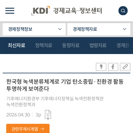
경제정책정보
경제정책자료
최신자료
정책자료
동향자료
법령자료
경제관
한국형 녹색분류체계로 기업 탄소중립·친환경 활동
투명하게 보여준다
기후에너지환경부 기후에너지정책실 녹색전환정책관
녹색전환정책과
2026.04.30
3p
관련주제시계열