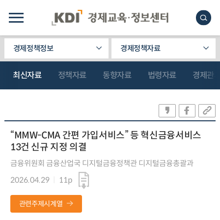
경제정책정보
경제정책자료
최신자료
정책자료
동향자료
법령자료
경제관
“MMW-CMA 간편 가입서비스” 등 혁신금융서비스
13건 신규 지정 의결
금융위원회 금융산업국 디지털금융정책관 디지털금융총괄과
2026.04.29
11p
관련주제시계열