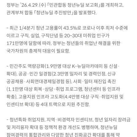
정부는 ’26.4.29.(수) 「민관합동 청년뉴딜 보고회」를 개최하고,
관계부처 합동 「청년뉴딜 추진방안」을 발표했다.
- 최근 1/4분기 청년 고용률이 43.5%로 코로나 이후 최저 수준에
이르고 구직, 실업, 구직단념 등 20~30대 미취업 인구가
171만명에 달함에 따라, 정부는 청년들의 취업난 해결을 위한
국가차원의 총제적 대응이 필요함.
- 민간주도 역량강화(1.9만명 대상 K-뉴딜아카데미 등 신설·
확대), 공공·민간 일경험(2.3만명 일자리 및 경력인정, 신규
공공채용·사회연대경제일경험 등), 사회·일터 재진입 촉진
(1.1만명 대상 회복·상담·취업 프로그램, 청년센터 등 인프라
확충), 고용지원 인프라 고도화(4.4만명 대상 구직·취업지원 및
인센티브 확대) 등 4대 트랙으로 지원 추진함.
- 청년특화 취업지원, 지역·비경력자 인센티브, 청년 일자리 장려금
및 저리융자 확대 등 정책적 환경 개선도 병행하며, 청년뉴딜
참여경력의 통합관리와 다양한 청년 친화공간 확대를 통해 약