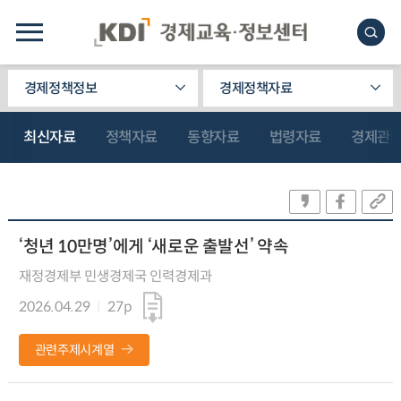
경제정책정보
경제정책자료
최신자료
정책자료
동향자료
법령자료
경제관
‘청년 10만명’에게 ‘새로운 출발선’ 약속
재정경제부 민생경제국 인력경제과
2026.04.29
27p
관련주제시계열