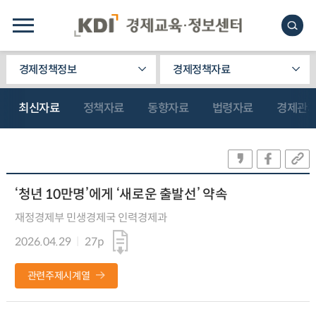
경제정책정보
경제정책자료
최신자료
정책자료
동향자료
법령자료
경제관
‘청년 10만명’에게 ‘새로운 출발선’ 약속
재정경제부 민생경제국 인력경제과
2026.04.29
27p
관련주제시계열