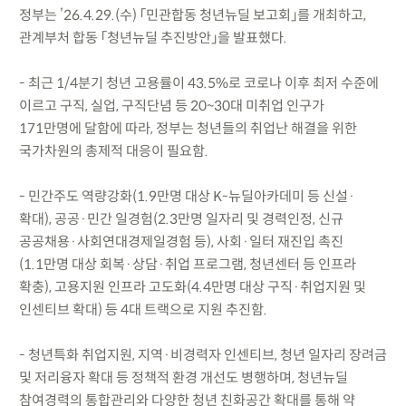
정부는 ’26.4.29.(수) 「민관합동 청년뉴딜 보고회」를 개최하고,
관계부처 합동 「청년뉴딜 추진방안」을 발표했다.
- 최근 1/4분기 청년 고용률이 43.5%로 코로나 이후 최저 수준에
이르고 구직, 실업, 구직단념 등 20~30대 미취업 인구가
171만명에 달함에 따라, 정부는 청년들의 취업난 해결을 위한
국가차원의 총제적 대응이 필요함.
- 민간주도 역량강화(1.9만명 대상 K-뉴딜아카데미 등 신설·
확대), 공공·민간 일경험(2.3만명 일자리 및 경력인정, 신규
공공채용·사회연대경제일경험 등), 사회·일터 재진입 촉진
(1.1만명 대상 회복·상담·취업 프로그램, 청년센터 등 인프라
확충), 고용지원 인프라 고도화(4.4만명 대상 구직·취업지원 및
인센티브 확대) 등 4대 트랙으로 지원 추진함.
- 청년특화 취업지원, 지역·비경력자 인센티브, 청년 일자리 장려금
및 저리융자 확대 등 정책적 환경 개선도 병행하며, 청년뉴딜
참여경력의 통합관리와 다양한 청년 친화공간 확대를 통해 약