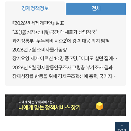
경제정책정보
전체
『2026년 세제개편안』 발표
“초(超)성장+신(新)공간, 대체불가 산업강국”
과기정통부, ‘누누티비 시즌2’에 강력 대응 의지 밝혀
2026년 7월 소비자물가동향
장기요양 재가 어르신 10명 중 7명, “아파도 살던 집에서 살겠다” 「2025년 장기요양실태조사」 결과 발표
2026년 5월 경제활동인구조사 고령층 부가조사 결과
잠재성장률 반등을 위해 경제구조혁신에 총력, 국가자산 관리체계 대전환
TOP