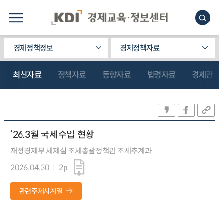
경제정책정보
경제정책자료
최신자료
정책자료
동향자료
법령자료
경제관
‘26.3월 국세수입 현황
재정경제부 세제실 조세총괄정책관 조세추계과
2026.04.30
2p
관련주제시계열