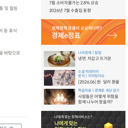
7월 소비자물가는 2.8% 상승
통 및 힐링
2026년 7월 수출입 동향
어 등 휴식·
험을 바탕으로
나라경제ㅣ칼럼
냉면, 차갑고 뜨거운
소셜 빅데이터
분석ㅣ이머징이슈
[2026.06] 원·달러 환율
학습자료ㅣ경제로 세상 읽기
사람들은 어떻게 위험을
함께 나누어 왔을까?