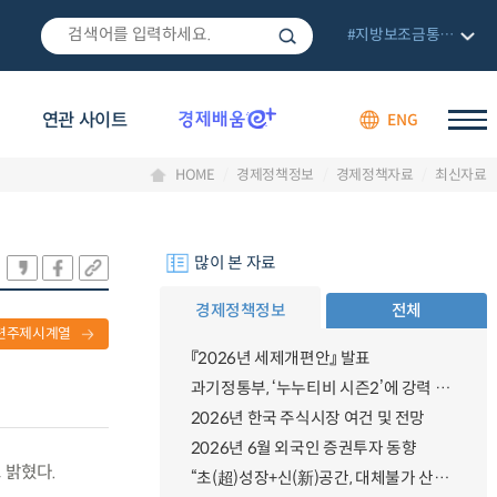
#지방보조금통합관리망
연관 사이트
ENG
HOME
경제정책정보
경제정책자료
최신자료
많이 본 자료
경제정책정보
전체
련주제시계열
『2026년 세제개편안』 발표
과기정통부, ‘누누티비 시즌2’에 강력 대응 의지 밝혀
2026년 한국 주식시장 여건 및 전망
2026년 6월 외국인 증권투자 동향
 밝혔다.
“초(超)성장+신(新)공간, 대체불가 산업강국”