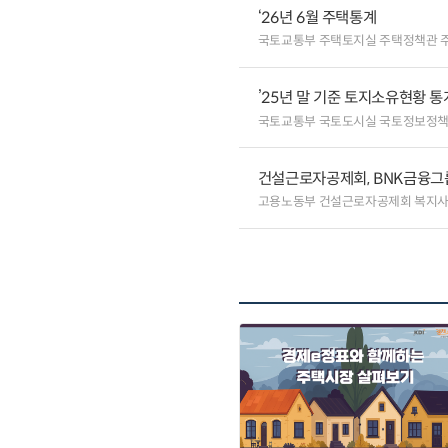
‘26년 6월 주택통계
국토교통부 주택토지실 주택정책관 
’25년 말 기준 토지소유현황 통
국토교통부 국토도시실 국토정보정
건설근로자공제회, BNK금융그
고용노동부 건설근로자공제회 복지