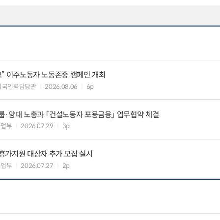
세요” 이주노동자 노동존중 캠페인 개최
외국인력담당관
2026.08.06
6p
룹·양대 노총과 「건설노동자 포용금융」 업무협약 체결
사업부
2026.07.29
3p
휴가지원 대상자 추가 모집 실시
사업부
2026.07.27
2p