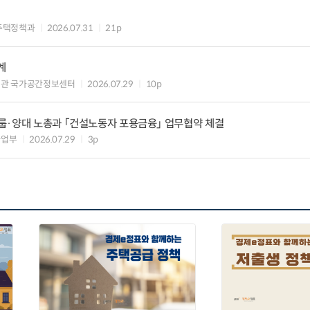
주택정책과
2026.07.31
21p
계
책관 국가공간정보센터
2026.07.29
10p
룹·양대 노총과 「건설노동자 포용금융」 업무협약 체결
사업부
2026.07.29
3p