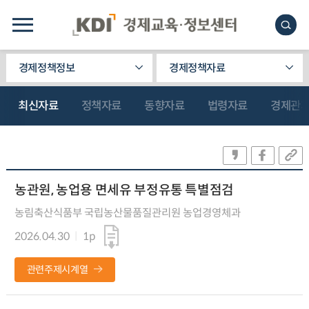
경제정책정보
경제정책자료
최신자료
정책자료
동향자료
법령자료
경제관
농관원, 농업용 면세유 부정유통 특별점검
농림축산식품부 국립농산물품질관리원 농업경영체과
2026.04.30
1p
관련주제시계열