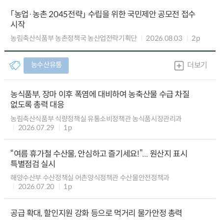
「농업·농촌 2045전략」 수립을 위한 국민제안 공모전 접수
시작
농림축산식품부 농촌정책국 농산업전략기획단
2026.08.03
2p
농수산유통
더보기
농식품부, 장마 이후 폭염에 대비하여 농축산물 수급 차질
없도록 총력 대응
농림축산식품부 식량정책실 유통소비정책관 농식품시장관리과
2026.07.29
1p
“여름 휴가철 수산물, 안심하고 즐기세요!”... 원산지 표시
특별점검 실시
해양수산부 수산정책실 어촌양식정책관 수산물안전정책과
2026.07.20
1p
공급 확대, 할인지원 강화 등으로 먹거리 물가안정 총력