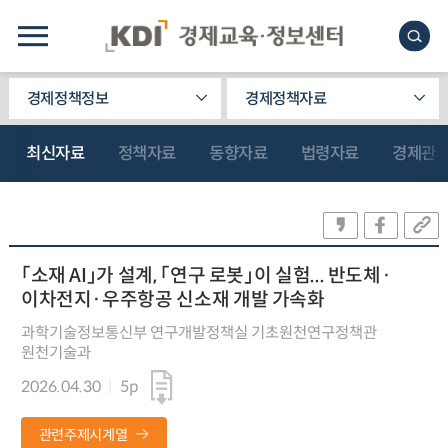
경제정책정보
경제정책자료
최신자료
정책자료
동향자료
법령자료
경제관
「소재 AI」가 설계, 「연구 로봇」이 실험... 반도체·
이차전지·우주항공 신소재 개발 가속화
과학기술정보통신부 연구개발정책실 기초원천연구정책관
원천기술과
2026.04.30
5p
관련주제시계열