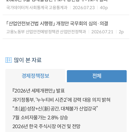
국가데이터처 사회통계국 고용통계과
2026.07.23
40p
「산업안전보건법 시행령」 개정안 국무회의 심의·의결
고용노동부 산업안전예방정책관 산업안전정책과
2026.07.21
2p
많이 본 자료
경제정책정보
전체
『2026년 세제개편안』 발표
과기정통부, ‘누누티비 시즌2’에 강력 대응 의지 밝혀
“초(超)성장+신(新)공간, 대체불가 산업강국”
7월 소비자물가는 2.8% 상승
2026년 한국 주식시장 여건 및 전망