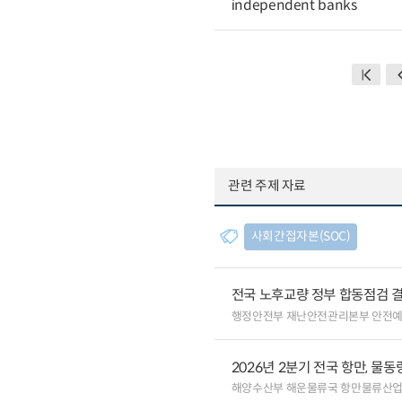
independent banks
관련 주제 자료
사회간접자본(SOC)
전국 노후교량 정부 합동점검 결
행정안전부 재난안전관리본부 안전
2026년 2분기 전국 항만, 물동량
해양수산부 해운물류국 항만물류산