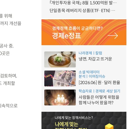
「개인투자용 국채」 8월 1,500억원 발행 예정
단일종목 레버리지 상품(ETF·ETN) 기본예탁금 강화 조기시행 방안 안내
를 위해
년까지 개선을
공사 중,
90곳은
나라경제ㅣ칼럼
냉면, 차갑고 뜨거운
소셜 빅데이터
 검토하며,
분석ㅣ이머징이슈
[2026.06] 원·달러 환율
도 개최할
학습자료ㅣ경제로 세상 읽기
사람들은 어떻게 위험을
함께 나누어 왔을까?
 지속적으로