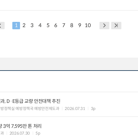
1
2
3
4
5
6
7
8
9
10
과, D·E등급 교량 안전대책 추진
예방정책실 예방정책국 예방안전제도과
2026.07.31
3p
 3억 7,595만 톤 처리
업과
2026.07.30
5p