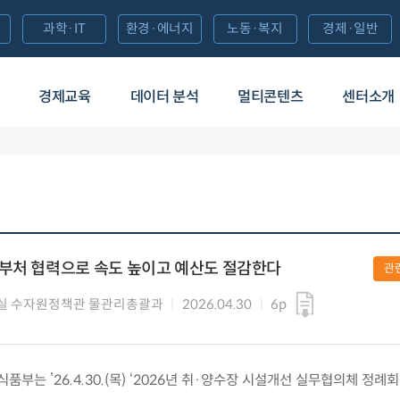
과학·IT
환경·에너지
노동·복지
경제·일반
경제교육
데이터 분석
멀티콘텐츠
센터소개
계부처 협력으로 속도 높이고 예산도 절감한다
관
실 수자원정책관 물관리총괄과
2026.04.30
6p
는 ’26.4.30.(목) ‘2026년 취·양수장 시설개선 실무협의체 정례회