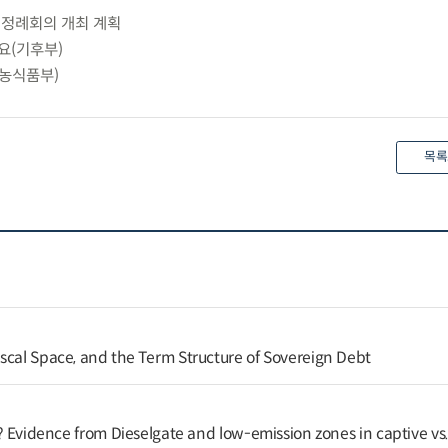
 정례회의 개최 계획
요(기후부)
(농식품부)
목록
scal Space, and the Term Structure of Sovereign Debt
k? Evidence from Dieselgate and low-emission zones in captive vs