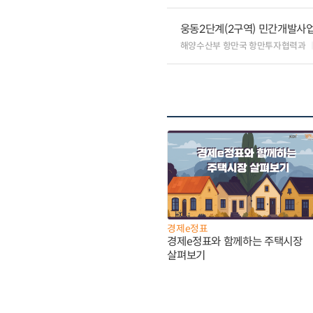
웅동2단계(2구역) 민간개발사업
해양수산부 항만국 항만투자협력과
경제e정표
경제e정표와 함께하는 주택시장
살펴보기