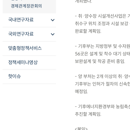
개최했다.
경제관계장관회의
- 취·양수장 시설개선사업은 기
국내연구자료
취수구 위치 조정과 시설 보강 
완료할 계획임.
국외연구자료
- 기후부는 지방정부 및 수자원공
맞춤형정책서비스
56곳은 설계 및 착수 대기 상
보완설계 및 착공 준비 중임.
정책세미나영상
핫이슈
- 양 부처는 2개 이상의 취·
기후부는 인허가 절차의 신속한
예정임.
- 기후에너지환경부와 농림축산
추진할 계획임.
<붙임>