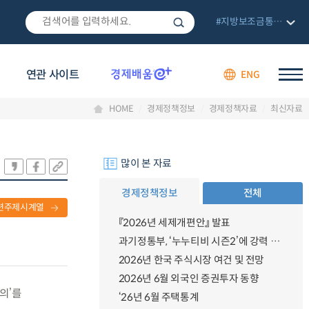
#지방보조금통합관리망
연관 사이트
ENG
HOME
경제정책정보
경제정책자료
최신자료
많이 본 자료
경제정책정보
전체
련주제시계열
『2026년 세제개편안』 발표
과기정통부, ‘누누티비 시즌2’에 강력 대응 의지 밝혀
2026년 한국 주식시장 여건 및 전망
2026년 6월 외국인 증권투자 동향
의’를
‘26년 6월 주택통계