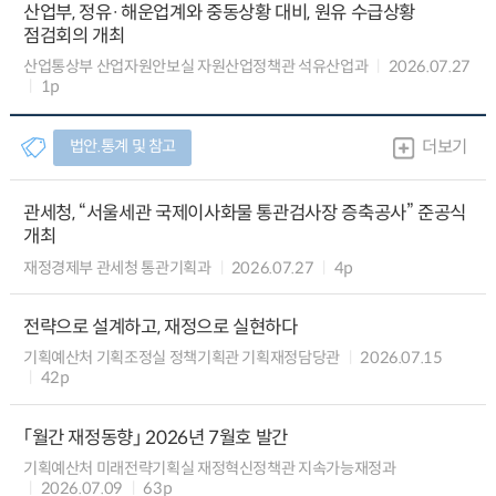
산업부, 정유·해운업계와 중동상황 대비, 원유 수급상황
점검회의 개최
산업통상부 산업자원안보실 자원산업정책관 석유산업과
2026.07.27
1p
법안.통계 및 참고
더보기
관세청, “서울세관 국제이사화물 통관검사장 증축공사” 준공식
개최
재정경제부 관세청 통관기획과
2026.07.27
4p
전략으로 설계하고, 재정으로 실현하다
기획예산처 기획조정실 정책기획관 기획재정담당관
2026.07.15
42p
「월간 재정동향」 2026년 7월호 발간
기획예산처 미래전략기획실 재정혁신정책관 지속가능재정과
2026.07.09
63p