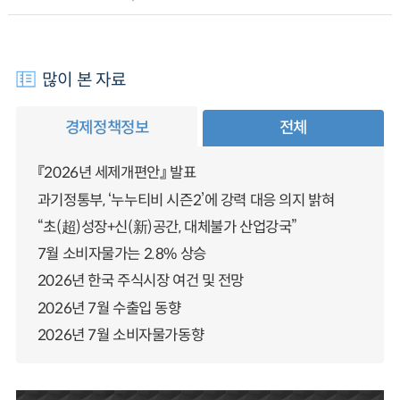
많이 본 자료
경제정책정보
전체
『2026년 세제개편안』 발표
과기정통부, ‘누누티비 시즌2’에 강력 대응 의지 밝혀
“초(超)성장+신(新)공간, 대체불가 산업강국”
7월 소비자물가는 2.8% 상승
2026년 한국 주식시장 여건 및 전망
2026년 7월 수출입 동향
2026년 7월 소비자물가동향