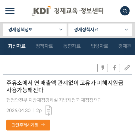
경제정책정보
경제정책자료
최신자료
정책자료
동향자료
법령자료
경제관
주유소에서 연 매출액 관계없이 고유가 피해지원금
사용가능해진다
행정안전부 지방재정경제실 지방재정국 재정정책과
2026.04.30
2p
관련주제시계열