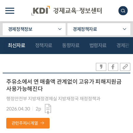
경제정책정보
경제정책자료
최신자료
정책자료
동향자료
법령자료
경제관
주유소에서 연 매출액 관계없이 고유가 피해지원금
사용가능해진다
행정안전부 지방재정경제실 지방재정국 재정정책과
2026.04.30
2p
관련주제시계열