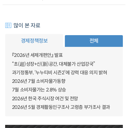
많이 본 자료
경제정책정보
전체
『2026년 세제개편안』 발표
“초(超)성장+신(新)공간, 대체불가 산업강국”
과기정통부, ‘누누티비 시즌2’에 강력 대응 의지 밝혀
2026년 7월 소비자물가동향
7월 소비자물가는 2.8% 상승
2026년 한국 주식시장 여건 및 전망
2026년 5월 경제활동인구조사 고령층 부가조사 결과