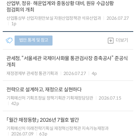
산업부, 정유·해운업계와 중동상황 대비, 원유 수급상황
점검회의 개최
산업통상부 산업자원안보실 자원산업정책관 석유산업과
2026.07.27
1p
법안.통계 및 참고
더보기
관세청, “서울세관 국제이사화물 통관검사장 증축공사” 준공식
개최
재정경제부 관세청 통관기획과
2026.07.27
4p
전략으로 설계하고, 재정으로 실현하다
기획예산처 기획조정실 정책기획관 기획재정담당관
2026.07.15
42p
「월간 재정동향」 2026년 7월호 발간
기획예산처 미래전략기획실 재정혁신정책관 지속가능재정과
2026.07.09
63p