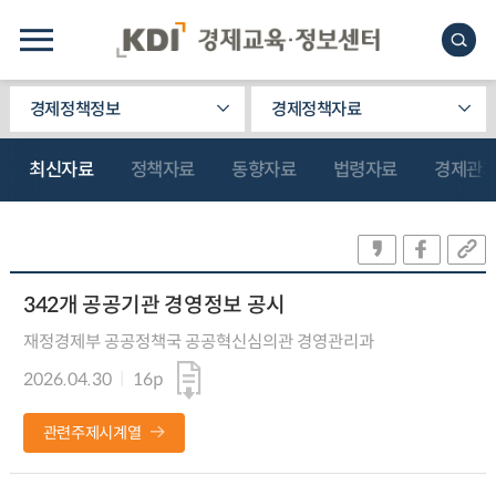
경제정책정보
경제정책자료
최신자료
정책자료
동향자료
법령자료
경제관
342개 공공기관 경영정보 공시
재정경제부 공공정책국 공공혁신심의관 경영관리과
2026.04.30
16p
관련주제시계열