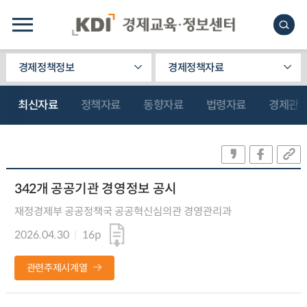
경제정책정보
경제정책자료
최신자료
정책자료
동향자료
법령자료
경제관
342개 공공기관 경영정보 공시
재정경제부 공공정책국 공공혁신심의관 경영관리과
2026.04.30
16p
관련주제시계열